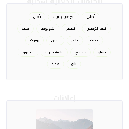
الكلمات الدلالية سحابة
أصلي
بيع عبر الإنترنت
تأمين
تحت الترخيص
تصدير
تكنولوجيا
جديد
حديث
خاص
رقمي
روبوت
ضمان
طبيعي
علامة تجارية
مستورد
نانو
هدية
إعلانات