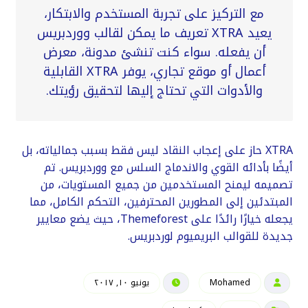
مع التركيز على تجربة المستخدم والابتكار،
يعيد XTRA تعريف ما يمكن لقالب ووردبريس
أن يفعله. سواء كنت تنشئ مدونة، معرض
أعمال أو موقع تجاري، يوفر XTRA القابلية
والأدوات التي تحتاج إليها لتحقيق رؤيتك.
XTRA حاز على إعجاب النقاد ليس فقط بسبب جمالياته، بل
أيضًا بأدائه القوي والاندماج السلس مع ووردبريس. تم
تصميمه ليمنح المستخدمين من جميع المستويات، من
المبتدئين إلى المطورين المحترفين، التحكم الكامل، مما
يجعله خيارًا رائدًا على Themeforest، حيث يضع معايير
جديدة للقوالب البريميوم لوردبريس.
Mohamed
يونيو ١٠, ٢٠١٧