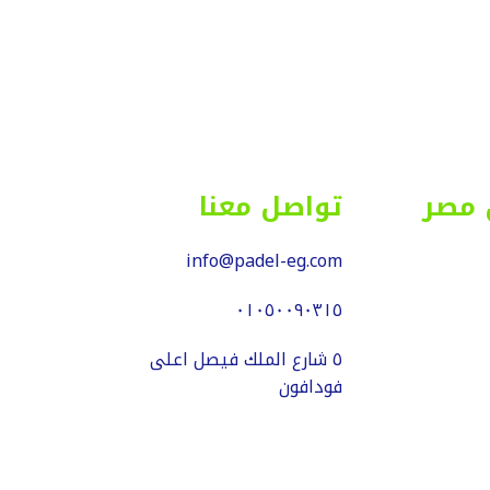
 مصر
تواصل معنا
info@padel-eg.com
٠١٠٥٠٠٩٠٣١٥
٥ شارع الملك فيصل اعلى
فودافون